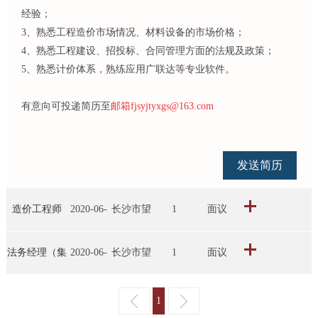
经验；
3、熟悉工程造价市场情况、材料设备的市场价格；
4、熟悉工程建设、招投标、合同管理方面的法规及政策；
5、熟悉计价体系，熟练应用广联达等专业软件。
有意向可投递简历至
邮箱fjsyjtyxgs@163.com
发送简历
造价工程师
2020-06-
长沙市望
1
面议
（建筑公司）
29
城区
法务经理（集
2020-06-
长沙市望
1
面议
团）
29
城区
1